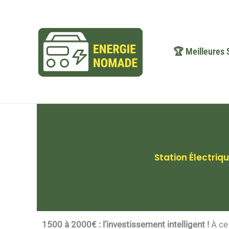
Aller
au
contenu
🏆 Meilleures 
Station Électri
1500 à 2000€ : l’investissement intelligent !
À ce 