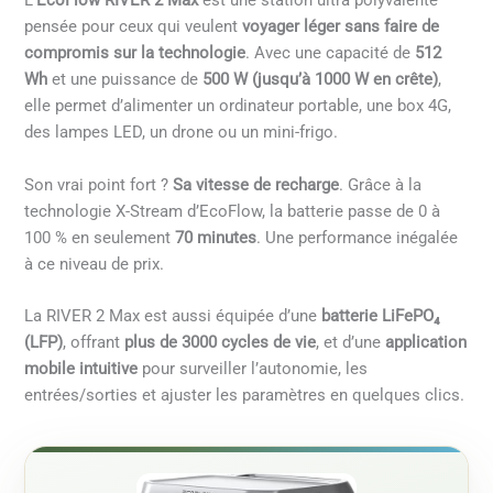
L’
EcoFlow RIVER 2 Max
est une station ultra polyvalente
pensée pour ceux qui veulent
voyager léger sans faire de
compromis sur la technologie
. Avec une capacité de
512
Wh
et une puissance de
500 W (jusqu’à 1000 W en crête)
,
elle permet d’alimenter un ordinateur portable, une box 4G,
des lampes LED, un drone ou un mini-frigo.
Son vrai point fort ?
Sa vitesse de recharge
. Grâce à la
technologie X-Stream d’EcoFlow, la batterie passe de 0 à
100 % en seulement
70 minutes
. Une performance inégalée
à ce niveau de prix.
La RIVER 2 Max est aussi équipée d’une
batterie LiFePO₄
(LFP)
, offrant
plus de 3000 cycles de vie
, et d’une
application
mobile intuitive
pour surveiller l’autonomie, les
entrées/sorties et ajuster les paramètres en quelques clics.