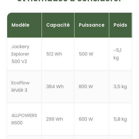
P
Modèle
Capacité
Puissance
Poids
Jackery
~5,1
Explorer
512 Wh
500 W
kg
500 V2
EcoFlow
384 Wh
800 W
3,5 kg
RIVER 3
ALLPOWERS
299 Wh
600 W
5,8 kg
R600