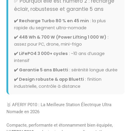
✅ Pourquoi elle est numéro 2 : recharge
éclair, robustesse et garantie 5 ans
✔️ Recharge Turbo 80 % en 45 min
: la plus
rapide du segment ultra-nomade
✔️ 448 Wh & 700 W (Power Lifting 1 000 W)
:
assez pour PC, drone, mini-frigo
✔️ LiFePO4 3 000+ cycles
: ~10 ans d’usage
intensif
✔️ Garantie 5 ans Bluetti
: sérénité longue durée
✔️ Design robuste & app Bluetti
: finition
industrielle, contrôle à distance
🥉 AFERIY P010 : La Meilleure Station Électrique Ultra
Nomade en 2026
Compacte, performante et étonnamment bien équipée,