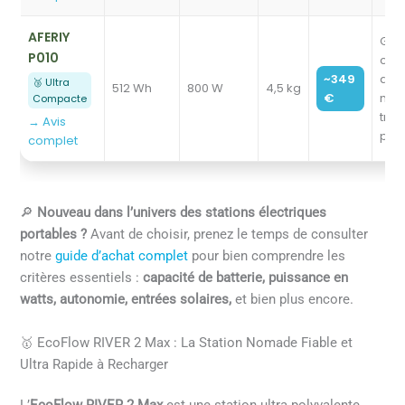
AFERIY
Gro
P010
cap
~349
des
🥉 Ultra
512 Wh
800 W
4,5 kg
€
mod
Compacte
très
→ Avis
por
complet
🔎
Nouveau dans l’univers des stations électriques
portables ?
Avant de choisir, prenez le temps de consulter
notre
guide d’achat complet
pour bien comprendre les
critères essentiels :
capacité de batterie, puissance en
watts, autonomie, entrées solaires,
et bien plus encore.
🥇 EcoFlow RIVER 2 Max : La Station Nomade Fiable et
Ultra Rapide à Recharger