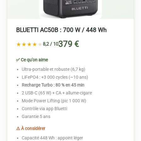
BLUETTI AC50B : 700 W / 448 Wh
379 €
★★★★
★
8,2 / 10
✅ Ce qu’on aime
Ultra-portable et robuste (6,7 kg)
LiFePO4 : +3 000 cycles (~10 ans)
Recharge Turbo : 80 % en 45 min
2 USB-C (65 W) + CA + allume-cigare
Mode Power Lifting (pic 1 000 W)
Contrôle via app Bluetti
Garantie 5 ans
⚠️ À considérer
Capacité 448 Wh : appoint léger