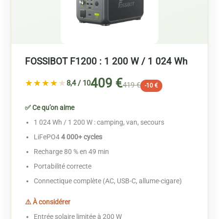
FOSSIBOT F1200 : 1 200 W / 1 024 Wh
409 €
★★★★
★
8,4 / 10
419 €
-10 €
✅ Ce qu’on aime
1 024 Wh / 1 200 W : camping, van, secours
LiFePO4
4 000+ cycles
Recharge 80 % en 49 min
Portabilité correcte
Connectique complète (AC, USB-C, allume-cigare)
⚠️ À considérer
Entrée solaire limitée à 200 W