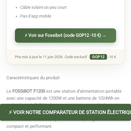
Câble solaire un peu court
Pas d’app mobile
⚡ Voir sur Fossibot (code GOP12 -10 €) →
Prix mis à jour le 11 juin 2026
Code exclusif :
GOP12
-10 €
Caractéristiques du produit
Le
FOSSiBOT F1200
est une station d’alimentation portable
avec une capacité de 1200W et une batterie de 1024Wh en
technologie LiFePO4. Conçu pour un usage multiple, comme
⚡ VOIR NOTRE COMPARATEUR DE STATION ÉLECTRIQ
le camping, les travaux extérieurs ou encore une
alimentation de secours pour la maison, ce générateur est
compact et performant.