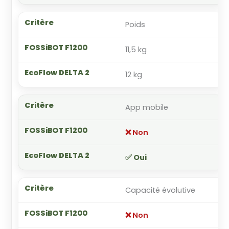
Poids
11,5 kg
12 kg
App mobile
❌ Non
✅ Oui
Capacité évolutive
❌ Non